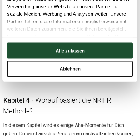
Zwangsgedanken nicht weg?
Verwendung unserer Website an unsere Partner für
soziale Medien, Werbung und Analysen weiter. Unsere
Hier lernst Du den logischen Mechanismus der
Partner führen diese Informationen möglicherweise mit
Zwangsgedanken kennen. Du wirst danach verstehen, warum
weiteren Daten zusammen, die Sie ihnen bereitgestellt
haben oder die sie im Rahmen Ihrer Nutzung der Dienste
sich dieser Gedankenkreislauf selbst am Leben erhält und
gesammelt haben.
weshalb Du unbeabsichtigt alles dafür tust, dass es nicht
Alle zulassen
enden kann.
(bis Seite 55)
Ablehnen
Kapitel 4
- Worauf basiert die NR|FR
Methode?
In diesem Kapitel wird es einige Aha-Momente für Dich
geben. Du wirst anschließend genau nachvollziehen können,